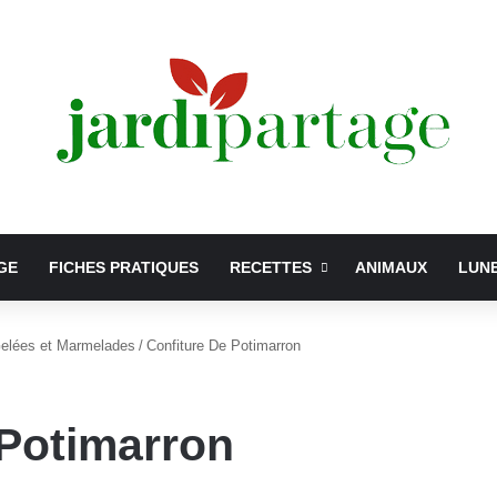
GE
FICHES PRATIQUES
RECETTES
ANIMAUX
LUN
Gelées et Marmelades
/
Confiture De Potimarron
 Potimarron