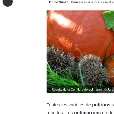
Bruno Nunez
Dernière mise à jour: 27 avril 
Recette de la Confiture de potimarron © Jard
Toutes les variétés de
potirons
s
recettes. Les
potimarrons
ne dér