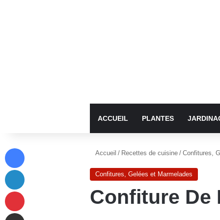
ACCUEIL
PLANTES
JARDINA
Facebook
Accueil
/
Recettes de cuisine
/
Confitures, 
Linkedin
Confitures, Gelées et Marmelades
Confiture De
Pinterest
Partager par email